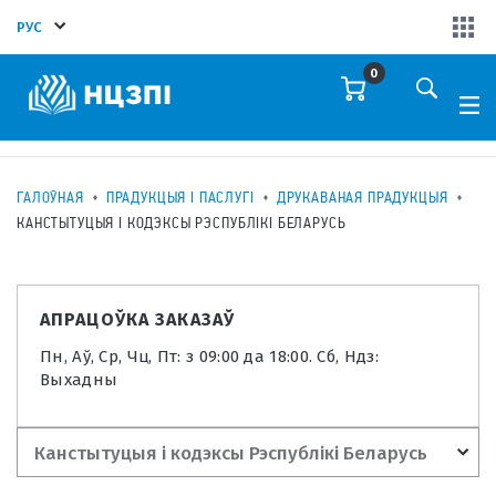
РУС
0
ГАЛОЎНАЯ
ПРАДУКЦЫЯ І ПАСЛУГІ
ДРУКАВАНАЯ ПРАДУКЦЫЯ
КАНСТЫТУЦЫЯ I КОДЭКСЫ РЭСПУБЛIКI БЕЛАРУСЬ
АПРАЦОЎКА ЗАКАЗАЎ
Пн, Аў, Ср, Чц, Пт: з 09:00 да 18:00. Сб, Ндз:
Выхадны
Канстытуцыя i кодэксы Рэспублiкi Беларусь