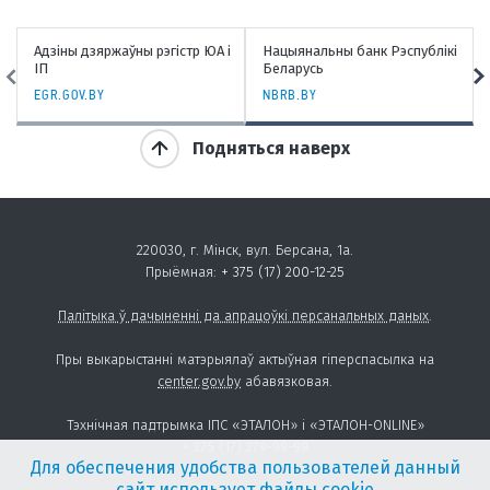
Адзіны дзяржаўны рэгістр ЮА і
Нацыянальны банк Рэспублікі
ІП
Беларусь
EGR.GOV.BY
NBRB.BY
Подняться наверх
220030, г. Мінск, вул. Берсана, 1а.
Прыёмная:
+ 375 (17) 200-12-25
Палітыка ў дачыненні да апрацоўкі персанальных даных
.
Пры выкарыстанні матэрыялаў актыўная гіперспасылка на
center.gov.by
абавязковая.
Тэхнічная падтрымка ІПС «ЭТАЛОН» і «ЭТАЛОН-ONLINE»
+ 375 (17) 279-99-99
Для обеспечения удобства пользователей данный
сайт использует файлы cookie