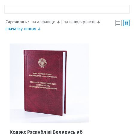
Сартаваць :
па алфавіце ↓
па папулярнасці ↓
спачатку новыя ↓
Кодэкс Рэспублікі Беларусь аб