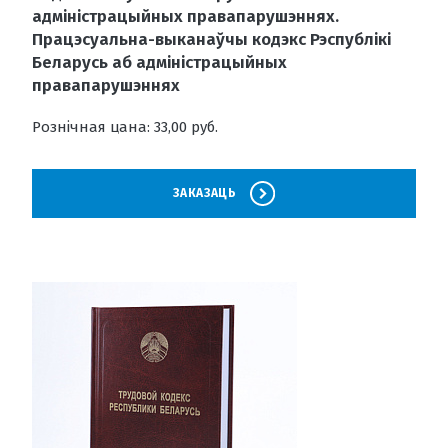
адміністрацыйных правапарушэннях.
Працэсуальна-выканаўчы кодэкс Рэспублікі
Беларусь аб адміністрацыйных
правапарушэннях
Рознічная цана: 33,00 руб.
ЗАКАЗАЦЬ