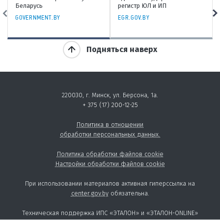
регистр ЮЛ и ИП
Республики Беларусь
EGR.GOV.BY
PROKURATURA.GOV.BY
Подняться наверх
220030, г. Минск, ул. Берсона, 1а.
+ 375 (17) 200-12-25
Политика в отношении
обработки персональных данных.
Политика обработки файлов cookie
Настройки обработки файлов cookie
При использовании материалов активная гиперссылка на
center.gov.by
обязательна.
Техническая поддержка ИПС «ЭТАЛОН» и «ЭТАЛОН-ONLINE»