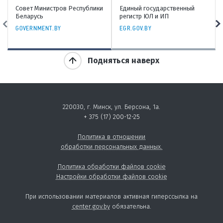
тров Республики
Единый государственный
Генеральная про
регистр ЮЛ и ИП
Республики Бела
.BY
EGR.GOV.BY
PROKURATURA.GOV
Подняться наверх
220030, г. Минск, ул. Берсона, 1а.
+ 375 (17) 200-12-25
Политика в отношении
обработки персональных данных.
Политика обработки файлов cookie
Настройки обработки файлов cookie
При использовании материалов активная гиперссылка на
center.gov.by
обязательна.