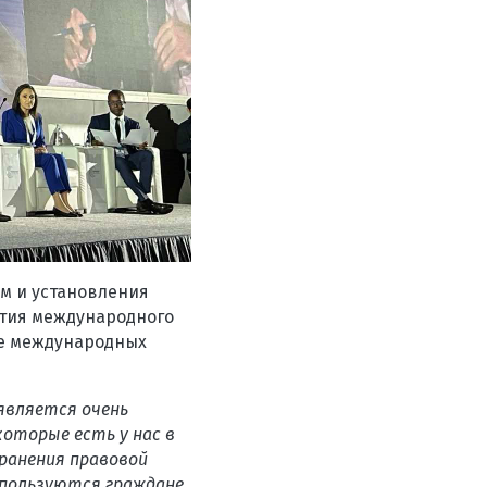
м и установления
тия международного
ие международных
является очень
оторые есть у нас в
ранения правовой
пользуются граждане