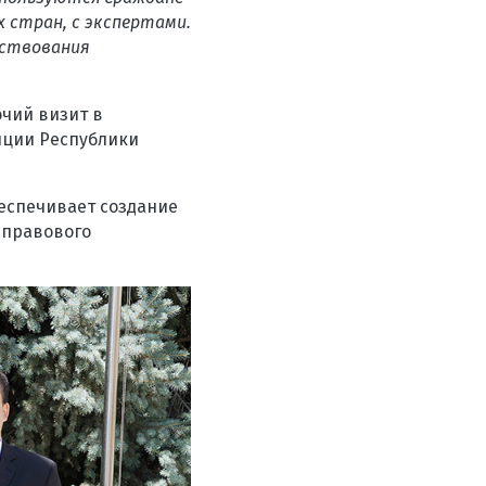
х стран, с экспертами.
нствования
чий визит в
иции Республики
еспечивает создание
 правового