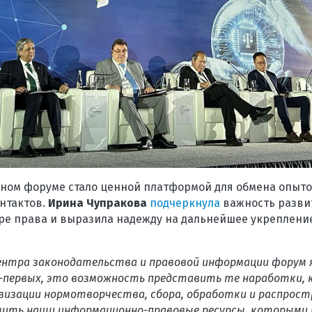
ном форуме стало ценной платформой для обмена опыто
нтактов.
Ирина Чупракова
подчеркнула
важность разви
ере права и выразила надежду на дальнейшее укреплен
ентра законодательства и правовой информации форум 
-первых, это возможность представить те наработки, к
визации нормотворчества, сбора, обработки и распрост
вить наши информационно-правовые ресурсы, которыми 