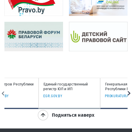
ки
Единый государственный
Генеральная прокуратура
регистр ЮЛ и ИП
Республики Беларусь
EGR.GOV.BY
PROKURATURA.GOV.BY
Подняться наверх