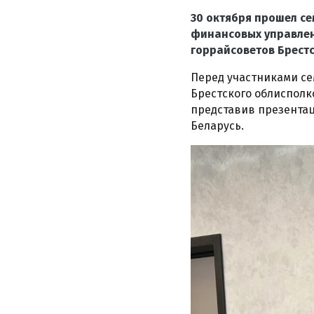
30 октября прошел с
финансовых управлен
горрайсоветов Брестс
Перед участниками с
Брестского облиспол
представив презента
Беларусь.