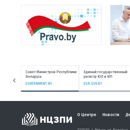
Республики
Единый государственный
Генеральная прокуратура
регистр ЮЛ и ИП
Республики Беларусь
EGR.GOV.BY
PROKURATURA.GOV.BY
О Центре
Новости
Д
220030, г. Минск, ул. Берсона, 