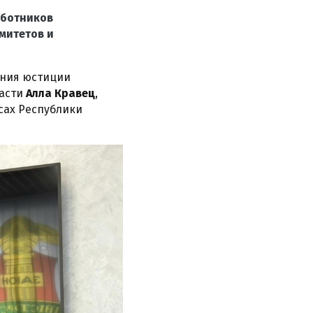
аботников
митетов и
ения юстиции
ласти
Алла Кравец
,
сах Республики