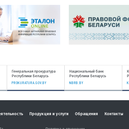
Национальный банк
Конституционный Суд
В
Республики Беларусь
Республики Беларусь
Б
NBRB.BY
KC.GOV.BY
C
еятельность
Продукция и услуги
Обращения
Контакты
1а.
Политика в отношении