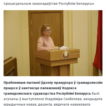
працэсуальным заканадаўстве Рэспублікі Беларусь».
Праблемныя пытанні ўдзелу пракурора ў грамадзянскім
працэсе ў кантэксце палажэнняў Кодэкса
грамадзянскага судаводства Рэспублікі Беларусь
былі
агучаны ў выступленні Уладзіміра Скобелева, кандыдата
юрыдычных навук, дацэнта, вядучага навуковага