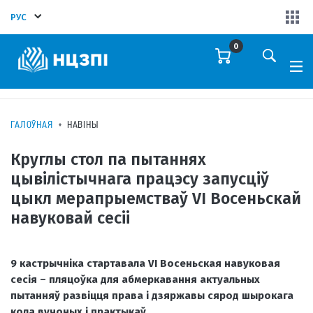
РУС
0
ГАЛОЎНАЯ
НАВІНЫ
Круглы стол па пытаннях
цывілістычнага працэсу запусціў
цыкл мерапрыемстваў VI Восеньскай
навуковай сесіі
9 кастрычніка стартавала VI Восеньская навуковая
сесія – пляцоўка для абмеркавання актуальных
пытанняў развіцця права і дзяржавы сярод шырокага
кола вучоных і практыкаў.