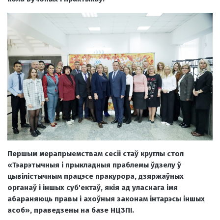
Першым мерапрыемствам сесіі стаў круглы стол
«Тэарэтычныя і прыкладныя праблемы ўдзелу ў
цывілістычным працэсе пракурора, дзяржаўных
органаў і іншых суб'ектаў, якія ад уласнага імя
абараняюць правы і ахоўныя законам інтарэсы іншых
асоб», праведзены на базе НЦЗПІ.