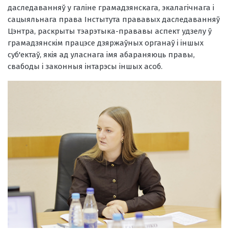
даследаванняў у галіне грамадзянскага, экалагічнага і
сацыяльнага права Інстытута прававых даследаванняў
Цэнтра, раскрыты тэарэтыка-прававы аспект удзелу ў
грамадзянскім працэсе дзяржаўных органаў і іншых
суб'ектаў, якія ад уласнага імя абараняюць правы,
свабоды і законныя інтарэсы іншых асоб.