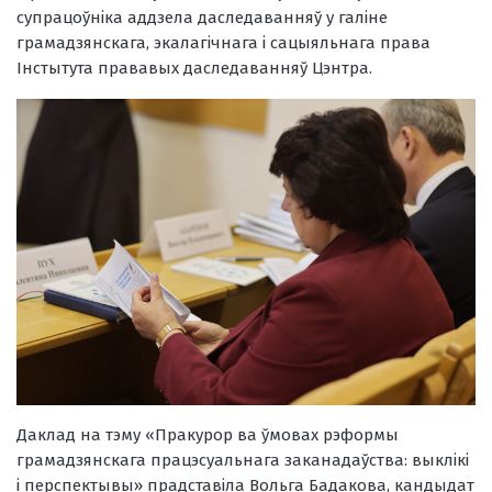
супрацоўніка аддзела даследаванняў у галіне
грамадзянскага, экалагічнага і сацыяльнага права
Інстытута прававых даследаванняў Цэнтра.
Даклад на тэму «Пракурор ва ўмовах рэформы
грамадзянскага працэсуальнага заканадаўства: выклікі
і перспектывы» прадставіла Вольга Бадакова, кандыдат