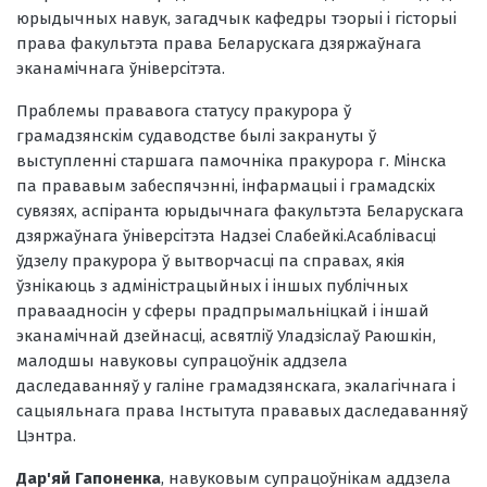
юрыдычных навук, загадчык кафедры тэорыі і гісторыі
права факультэта права Беларускага дзяржаўнага
эканамічнага ўніверсітэта.
Праблемы прававога статусу пракурора ў
грамадзянскім судаводстве былі закрануты ў
выступленні старшага памочніка пракурора г. Мінска
па прававым забеспячэнні, інфармацыі і грамадскіх
сувязях, аспіранта юрыдычнага факультэта Беларускага
дзяржаўнага ўніверсітэта Надзеі Слабейкі.Асаблівасці
ўдзелу пракурора ў вытворчасці па справах, якія
ўзнікаюць з адміністрацыйных і іншых публічных
праваадносін у сферы прадпрымальніцкай і іншай
эканамічнай дзейнасці, асвятліў Уладзіслаў Раюшкін,
малодшы навуковы супрацоўнік аддзела
даследаванняў у галіне грамадзянскага, экалагічнага і
сацыяльнага права Інстытута прававых даследаванняў
Цэнтра.
Дар'яй Гапоненка
, навуковым супрацоўнікам аддзела