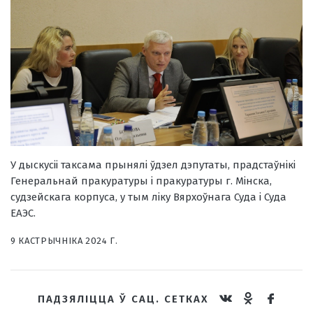
У дыскусіі таксама прынялі ўдзел дэпутаты, прадстаўнікі
Генеральнай пракуратуры і пракуратуры г. Мінска,
судзейскага корпуса, у тым ліку Вярхоўнага Суда і Суда
ЕАЭС.
9 КАСТРЫЧНIКА 2024 Г.
ПАДЗЯЛІЦЦА Ў САЦ. СЕТКАХ