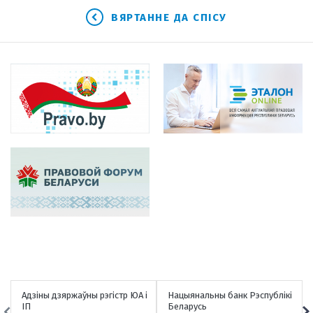
ВЯРТАННЕ ДА СПІСУ
Адзіны дзяржаўны рэгістр ЮА і
Нацыянальны банк Рэспублікі
ІП
Беларусь