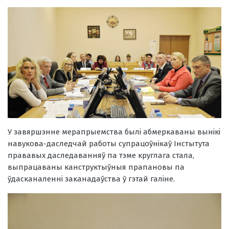
У завяршэнне мерапрыемства былі абмеркаваны вынікі
навукова-даследчай работы супрацоўнікаў Інстытута
прававых даследаванняў па тэме круглага стала,
выпрацаваны канструктыўныя прапановы па
ўдасканаленні заканадаўства ў гэтай галіне.