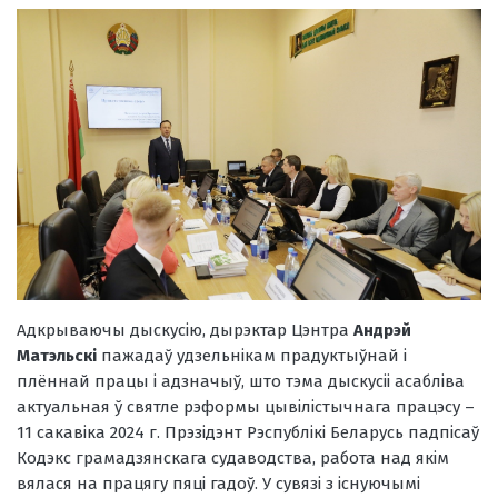
Адкрываючы дыскусію, дырэктар Цэнтра
Андрэй
Матэльскі
пажадаў удзельнікам прадуктыўнай і
плённай працы і адзначыў, што тэма дыскусіі асабліва
актуальная ў святле рэформы цывілістычнага працэсу –
11 сакавіка 2024 г. Прэзідэнт Рэспублікі Беларусь падпісаў
Кодэкс грамадзянскага судаводства, работа над якім
вялася на працягу пяці гадоў. У сувязі з існуючымі