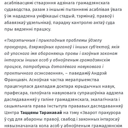
асаблівасцямі стварэння адзінага грамадзянскага
судаводства, разам з іншымі пытаннямі асаблівая ўвага
ў ім нададзена уніфікацыі стадый, тэрмінаў, правоў і
абавязкаў удзельнікаў, парадку кантролю актаў суда
пры вядзенні працэсу.
«Тэарэтычныя і прыкладныя праблемы ўдзелу
пракурора, дзяржаўных органаў і іншых суб'ектаў, якія
ад уласнага імя абараняюць правы і ахоўныя законам
інтарэсы іншых асоб у абноўленым грамадзянскім
працэсе, патрабуюць дэталёвага навуковага і
практычнага асэнсавання»,
– паведаміў Андрэй
Францавіч. Асноўная частка мерапрыемства
працягнулася дакладам доктара юрыдычных навук,
прафесара, галоўнага навуковага супрацоўніка аддзела
даследаванняў у галіне грамадзянскага, экалагічнага і
сацыяльнага права Інстытута прававых даследаванняў
Цэнтра
Таццяны Таранавай
на тэму «Зварот пракурора
ў суд для абароны правоў, свабод і законных інтарэсаў
нявызначанага кола асоб у абноўленым грамадзянскім