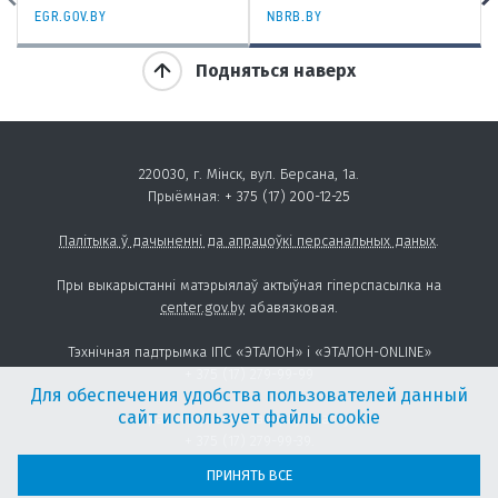
EGR.GOV.BY
NBRB.BY
Подняться наверх
220030, г. Мінск, вул. Берсана, 1а.
Прыёмная:
+ 375 (17) 200-12-25
Палітыка ў дачыненні да апрацоўкі персанальных даных
.
Пры выкарыстанні матэрыялаў актыўная гіперспасылка на
center.gov.by
абавязковая.
Тэхнічная падтрымка ІПС «ЭТАЛОН» і «ЭТАЛОН-ONLINE»
+ 375 (17) 279-99-99
Для обеспечения удобства пользователей данный
сайт использует файлы cookie
Прадастаўленне тавараў і паслуг:
+ 375 (17) 279-99-39
.
sales@center.gov.by
ПРИНЯТЬ ВСЕ