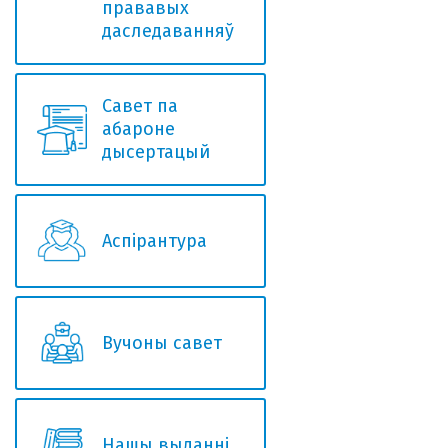
прававых
даследаванняў
Савет па
абароне
дысертацый
Аспірантура
Вучоны савет
Нашы выданні