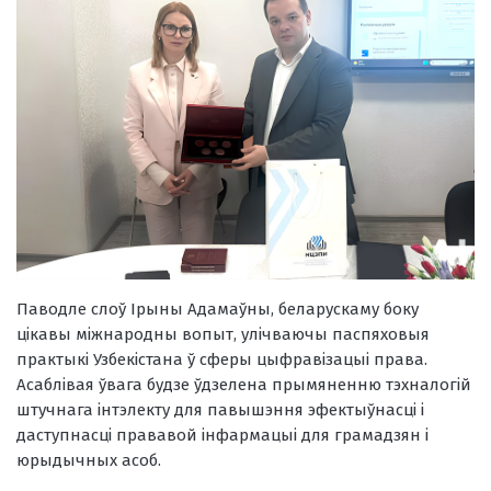
Паводле слоў Ірыны Адамаўны, беларускаму боку
цікавы міжнародны вопыт, улічваючы паспяховыя
практыкі Узбекістана ў сферы цыфравізацыі права.
Асаблівая ўвага будзе ўдзелена прымяненню тэхналогій
штучнага інтэлекту для павышэння эфектыўнасці і
даступнасці прававой інфармацыі для грамадзян і
юрыдычных асоб.