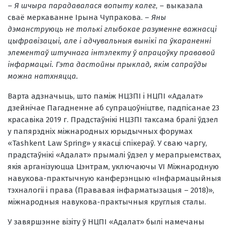
–
Я шчыра парадавалася вопыту калег
, – выказала
сваё меркаванне Ірына Чупракова. –
Яны
дэманструюць не толькі глыбокае разуменне важнасці
цыфравізацыі, але і адчувальныя вынікі па ўкараненні
элементаў штучнага інтэлекту ў апрацоўку прававой
інфармацыі. Гэта дастойны прыклад, якім сапраўды
можна натхняцца.
Варта адзначыць, што паміж НЦЗПІ і НЦПІ «Адалат»
дзейнічае Пагадненне аб супрацоўніцтве, падпісанае 23
красавіка 2019 г. Прадстаўнікі НЦЗПІ таксама бралі ўдзел
у папярэдніх міжнародных юрыдычных форумах
«Tashkent Law Spring» у якасці спікераў. У сваю чаргу,
прадстаўнікі «Адалат» прымалі ўдзел у мерапрыемствах,
якія арганізуюцца Цэнтрам, уключаючы VI Міжнародную
навукова-практычную канферэнцыю «Інфармацыйныя
тэхналогіі і права (Прававая інфарматызацыя – 2018)»,
міжнародныя навукова-практычныя круглыя ​​сталы.
У завяршэнне візіту ў НЦПІ «Адалат» былі намечаны