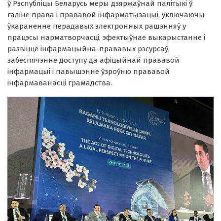
ў Рэспубліцы Беларусь меры дзяржаўнай палітыкі ў
галіне права і прававой інфарматызацыі, уключаючы
ўкараненне перадавых электронных рашэнняў у
працэсы нарматворчасці, эфектыўнае выкарыстанне і
развіццё інфармацыйна-прававых рэсурсаў,
забеспячэнне доступу да афіцыйнай прававой
інфармацыі і павышэнне ўзроўню прававой
інфармаванасці грамадства.