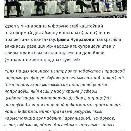
Удзел у міжнародным форуме стаў каштоўнай
платформай для абмену вопытам і ўстанаўлення
прафесійных кантактаў.
Ірына Чупракова
падкрэсліла
важнасць развіцця міжнароднага супрацоўніцтва ў
сферы права і выказала надзею на далейшае
ўмацаванне міжнародных сувязей:
«Для Нацыянальнага цэнтру заканадаўства і прававой
інфармацыі форум з'яўляецца вельмі важнай пляцоўкай.
Па-першае, гэта магчымасць прадставіць тыя
напрацоўкі, якія ёсць у нас у краіне ў сферы
цыфравізацыі нарматворчасці, збору, апрацоўкі і
распаўсюджвання прававой інфармацыі, прадставіць
нашы інфармацыйна-прававыя рэсурсы, якімі
карыстаюцца грамадзяне і арганізацыі. Па-другое,
гэта, вядома ж, абмен досведам з калегамі з іншых