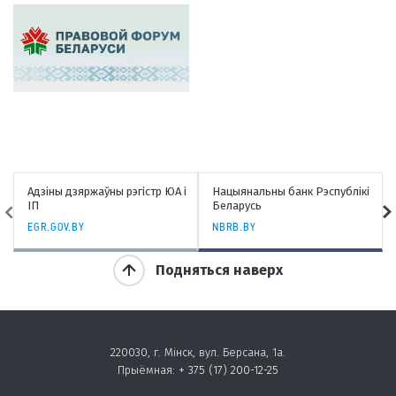
Адзіны дзяржаўны рэгістр ЮА і
Нацыянальны банк Рэспублікі
ІП
Беларусь
EGR.GOV.BY
NBRB.BY
Подняться наверх
220030, г. Мінск, вул. Берсана, 1а.
Прыёмная:
+ 375 (17) 200-12-25