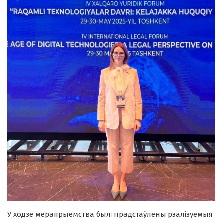
У ходзе мерапрыемства былі прадстаўлены рэалізуемыя