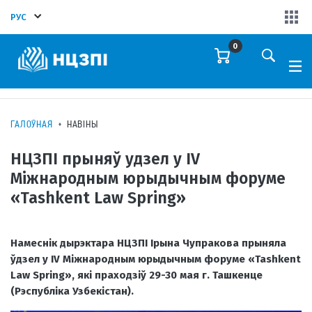
РУС
0
ГАЛОЎНАЯ
НАВІНЫ
НЦЗПІ прыняў удзел у IV
Міжнародным юрыдычным форуме
«Tashkent Law Spring»
Намеснік дырэктара НЦЗПІ Ірына Чупракова прыняла
ўдзел у IV Міжнародным юрыдычным форуме «Tashkent
Law Spring», які праходзіў 29-30 мая г. Ташкенце
(Рэспубліка Узбекістан).