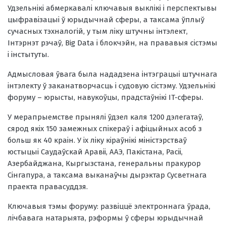
Удзельнікі абмеркавалі ключавыя выклікі і перспектывы
цыфравізацыі ў юрыдычнай сферы, а таксама ўплыў
сучасных тэхналогій, у тым ліку штучны інтэлект,
Інтэрнэт рэчаў, Big Data і блокчэйн, на прававыя сістэмы
і інстытуты.
Адмысловая ўвага была нададзена інтэграцыі штучнага
інтэлекту ў заканатворчасць і судовую сістэму. Удзельнікі
форуму – юрысты, навукоўцы, прадстаўнікі IT-сферы.
У мерапрыемстве прынялі ўдзел каля 1200 дэлегатаў,
сярод якіх 150 замежных спікераў і афіцыйных асоб з
больш як 40 краін. У іх ліку кіраўнікі міністэрстваў
юстыцыі Саудаўскай Аравіі, ААЭ, Пакістана, Расіі,
Азербайджана, Кыргызстана, генеральны пракурор
Сінгапура, а таксама выканаўчы дырэктар Сусветнага
праекта правасуддзя.
Ключавыя тэмы форуму: развіццё электроннага ўрада,
лічбавага натарыята, рэформы ў сферы юрыдычнай