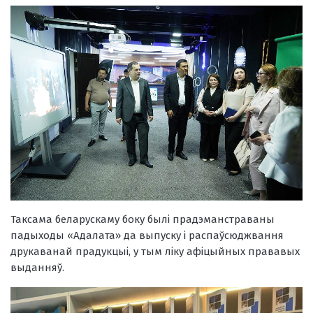
Таксама беларускаму боку былі прадэманстраваны
падыходы «Адалата» да выпуску і распаўсюджвання
друкаванай прадукцыі, у тым ліку афіцыйных прававых
выданняў.