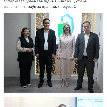
абмеркавалі ўзаемавыгадныя інтарэсы ў сферы
развіцця дзяржаўных прававых рэсурсаў.