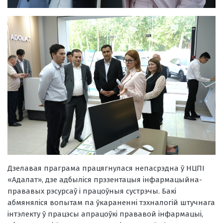
Дзелавая праграма працягнулася непасрэдна ў НЦПІ
«Адалат», дзе адбыліся прэзентацыя інфармацыйна-
прававых рэсурсаў і працоўныя сустрэчы. Бакі
абмяняліся вопытам па ўкараненні тэхналогій штучнага
інтэлекту ў працэсы апрацоўкі прававой інфармацыі,