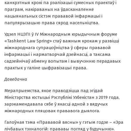
канкрэтныя крокі па рэалізацыі сумесных праектаў і
праграм, накіраваных на ўдасканаленне
нацыянальных сістэм прававой інфармацыі і
папулярызацыю права сярод насельніцтва.
Удзел НЦЗПІ ў IV Міжнародным юрыдычным форуме
«Tashkent Law Spring» стаў важным крокам у развіцці
міжнароднага супрацоўніцтва ў сферы прававой
інфармацыі і нарматворчай дзейнасці, а таксама
садзейнічаў абмену вопытам і вывучэнню перадавых
практык у галіне цыфравізацыі права.
Даведачна
Мерапрыемства, якое праводзіцца пад эгідай
Міністэрства юстыцыі Рэспублікі Узбекістан з 2019 года,
зарэкамендавала сябе ў якасці адной з вядучых
міжнародных пляцовак прававога дыялога.
Галоўная тэма «Прававой вясны» у гэтым годзе – «Эра
лічбавых тэхналогій: прававы погляд у будучыню».