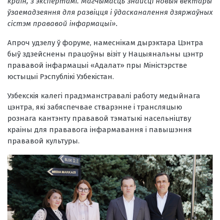
краін, з экспертамі. Магчымасць знайсці новыя вектары
ўзаемадзеяння для развіцця і ўдасканалення дзяржаўных
сістэм прававой інфармацыі».
Апроч удзелу ў форуме, намеснікам дырэктара Цэнтра
быў здзейснены працоўны візіт у Нацыянальны цэнтр
прававой інфармацыі «Адалат» пры Міністэрстве
юстыцыі Рэспублікі Узбекістан.
Узбекскія калегі прадэманстравалі работу медыйнага
цэнтра, які забяспечвае стварэнне і трансляцыю
рознага кантэнту прававой тэматыкі насельніцтву
краіны для прававога інфармавання і павышэння
прававой культуры.