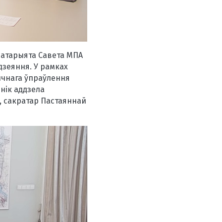
кратарыята Савета МПА
зеяння. У рамках
ычнага ўпраўлення
ьнік аддзела
, сакратар Пастаяннай