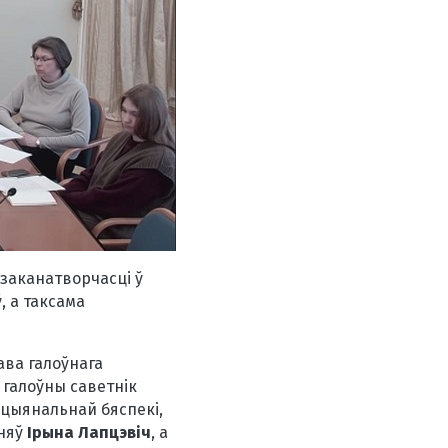
заканатворчасці ў
 а таксама
ава галоўнага
 галоўны саветнік
ацыянальнай бяспекі,
нняў
Ірына Лапцэвіч
, а