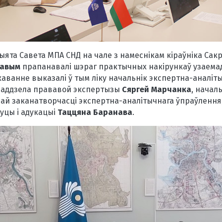
ыята Савета МПА СНД на чале з намеснікам кіраўніка Са
кавым
прапанавалі шэраг практычных накірункаў узаемад
каванне выказалі ў тым ліку начальнік экспертна-аналіт
к аддзела прававой экспертызы
Сяргей Марчанка
, начал
ай заканатворчасці экспертна-аналітычнага ўпраўлення
вуцы і адукацыі
Таццяна Баранава
.