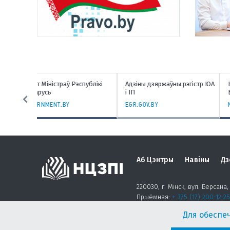
спублікі
Адзіны дзяржаўны рэгістр ЮА
Нацыянальны банк Рэспубл
і ІП
Беларусь
EGR.GOV.BY
NBRB.BY
Аб Цэнтры
Навіны
Дз
220030, г. Мінск, вул. Берсана, 
Прыёмная:
+ 375 (17) 200-12-25
Для обеспе