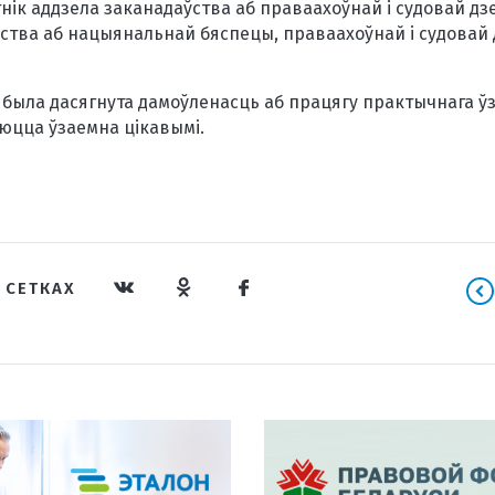
нік аддзела заканадаўства аб праваахоўнай і судовай дз
ства аб нацыянальнай бяспецы, праваахоўнай і судовай
ы была дасягнута дамоўленасць аб працягу практычнага ў
яюцца ўзаемна цікавымі.
 СЕТКАХ