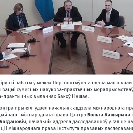
ірункі работы ў межах Перспектыўнага плана мадэльнай 
нізацыі сумесных навукова-практычных мерапрыемстваў,
а-практычных выданнях Бакоў і іншае.
энтра прынялі ўдзел начальнік аддзела міжнароднага пр
ыйнага і міжнароднага права Цэнтра
Вольга Кашырына
і
 Багдановіч
, начальнік аддзела даследаванняў у галіне н
ці і міжнароднага права Інстытута прававых даследава