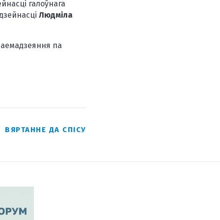
ейнасці галоўнага
 дзейнасці
Людміла
заемадзеяння па
ВЯРТАННЕ ДА СПІСУ