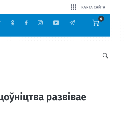
КАРТА САЙТА
0
оўніцтва развівае