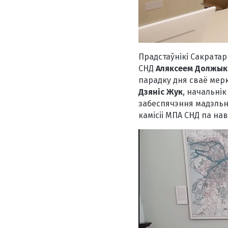
Прадстаўнікі Сакратар
СНД
Аляксеем Должы
парадку дня сваё мер
Дзяніс Жук
, начальні
забеспячэння мадэльн
камісіі МПА СНД па на