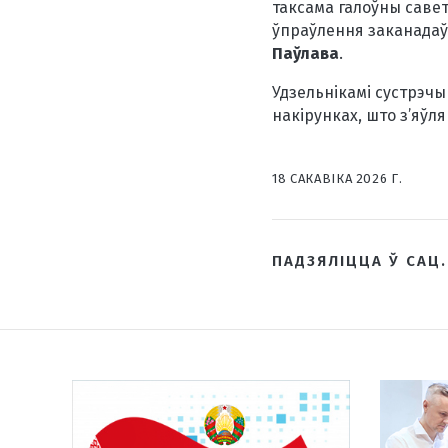
таксама галоўны савет
ўпраўлення заканадаў
Паўлава
.
Удзельнікамі сустрэч
накірунках, што з’яўл
18 САКАВIКА 2026 Г.
ПАДЗЯЛІЦЦА Ў САЦ.