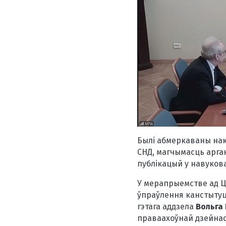
Былі абмеркаваны нак
СНД, магчымасць арга
публікацый у навуков
У мерапрыемстве ад Ц
ўпраўлення канстытуц
гэтага аддзела
Вольга
праваахоўнай дзейнас