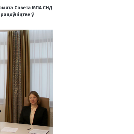
рыята Савета МПА СНД
працоўніцтве ў