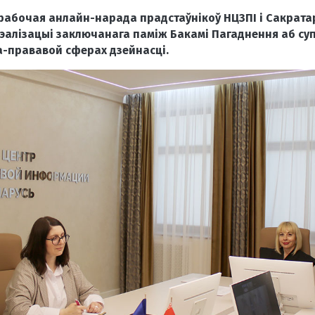
рабочая анлайн-нарада прадстаўнікоў НЦЗПІ і Сакрата
эалізацыі заключанага паміж Бакамі Пагаднення аб су
а-прававой сферах дзейнасці.