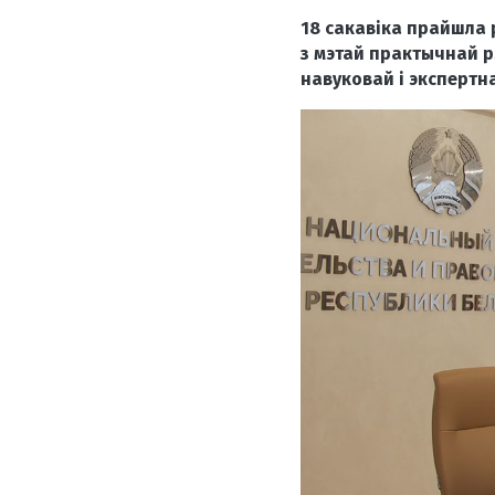
1
8 сакавіка прайшла 
з мэтай практычнай р
навуковай і экспертн