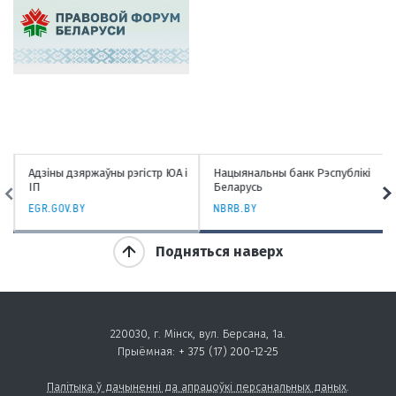
Адзіны дзяржаўны рэгістр ЮА і
Нацыянальны банк Рэспублікі
ІП
Беларусь
EGR.GOV.BY
NBRB.BY
Подняться наверх
220030, г. Мінск, вул. Берсана, 1а.
Прыёмная:
+ 375 (17) 200-12-25
Палітыка ў дачыненні да апрацоўкі персанальных даных
.