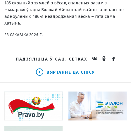
185 скрыняў з зямлёй з вёсак, спаленых разам з
жыхарамі ў гады Вялікай Айчыннай вайны, але так і не
адноўленых. 186-я неадроджаная вёска – гэта сама
Хатынь.
23 САКАВIКА 2026 Г.
ПАДЗЯЛІЦЦА Ў САЦ. СЕТКАХ
ВЯРТАННЕ ДА СПІСУ