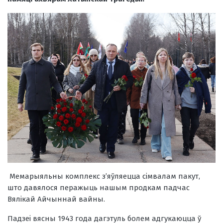
Мемарыяльны комплекс з’яўляецца сімвалам пакут,
што давялося перажыць нашым продкам падчас
Вялікай Айчыннай вайны.
Падзеі вясны 1943 года дагэтуль болем адгукаюцца ў