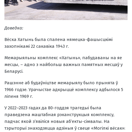
Даведка:
Вёска Хатынь была спалена нямецка-фашысцкімі
захопнікамі 22 сакавіка 1943 г.
Мемарыяльны комплекс «Хатынь», пабудаваны на яе
месцы, – адно з найбольш важных памятных месцаў у
Беларусі.
Рашэнне аб будаўніцтве мемарыялу было прынята ў
1966 годзе. Урачыстае адкрыццё комплексу адбылося 5
ліпеня 1969 г.
У 2022–2023 гадах да 80-годдзя трагедыі была
праведзена маштабная рэканструкцыя комплексу,
падчас якой з’явіліся новыя аб’екты-сімвалы. На
тэрыторыі знаходзяцца адзіныя ў свеце «Могілкі вёсак»: