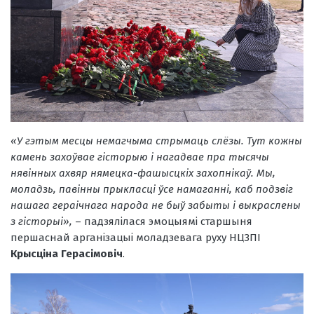
«У гэтым месцы немагчыма стрымаць слёзы. Тут кожны
камень захоўвае гісторыю і нагадвае пра тысячы
нявінных ахвяр нямецка-фашысцкіх захопнікаў. Мы,
моладзь, павінны прыкласці ўсе намаганні, каб подзвіг
нашага гераічнага народа не быў забыты і выкраслены
з гісторыі»,
– падзялілася эмоцыямі старшыня
першаснай арганізацыі моладзевага руху НЦЗПІ
Крысціна Герасімовіч
.