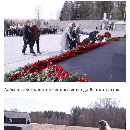
Адбылося ўскладанне кветак і вянка да Вечнага агню.