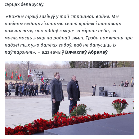
сэрцах беларусаў.
«Кожны трэці загінуў у той страшнай вайне. Мы
павінны ведаць гісторыю сваёй краіны і шанаваць
памяць тых, хто аддаў жыццё за мірнае неба, за
магчымасць жыць на роднай зямлі. Трэба памятаць пра
падзеі тых ужо далёкіх гадоў, каб не дапусціць іх
паўтарэння»,
– адзначыў
Вячаслаў Абрамаў
.