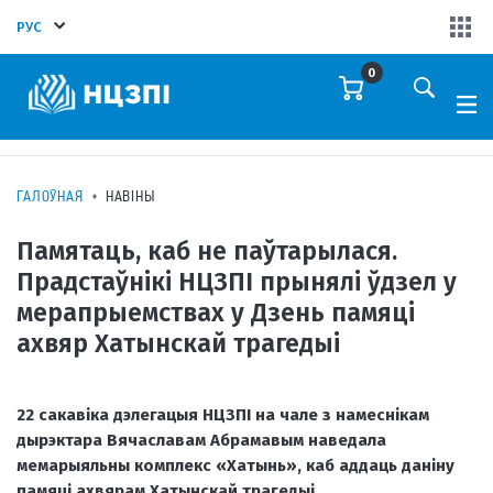
РУС
0
ГАЛОЎНАЯ
НАВІНЫ
Памятаць, каб не паўтарылася.
Прадстаўнікі НЦЗПІ прынялі ўдзел у
мерапрыемствах у Дзень памяці
ахвяр Хатынскай трагедыі
22 сакавіка дэлегацыя НЦЗПІ на чале з намеснікам
дырэктара Вячаславам Абрамавым наведала
мемарыяльны комплекс «Хатынь», каб аддаць даніну
памяці ахвярам Хатынскай трагедыі.