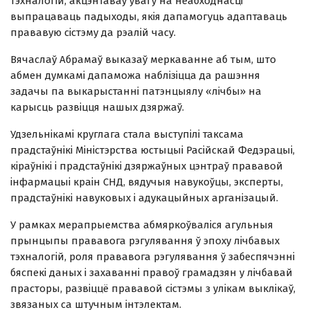
тэхналогій, акцэнтаваў увагу на неабходнасці
выпрацаваць падыходы, якія дапамогуць адаптаваць
прававую сістэму да рэалій часу.
Вячаслаў Абрамаў выказаў меркаванне аб тым, што
абмен думкамі дапаможа наблізіцца да рашэння
задачы па выкарыстанні патэнцыялу «лічбы» на
карысць развіцця нашых дзяржаў.
Удзельнікамі круглага стала выступілі таксама
прадстаўнікі Міністэрства юстыцыі Расійскай Федэрацыі,
кіраўнікі і прадстаўнікі дзяржаўных цэнтраў прававой
інфармацыі краін СНД, вядучыя навукоўцы, эксперты,
прадстаўнікі навуковых і адукацыйных арганізацый.
У рамках мерапрыемства абмяркоўваліся агульныя
прынцыпы прававога рэгулявання ў эпоху лічбавых
тэхналогій, роля прававога рэгулявання ў забеспячэнні
бяспекі даных і захаванні правоў грамадзян у лічбавай
прасторы, развіццё прававой сістэмы з улікам выклікаў,
звязаных са штучным інтэлектам.