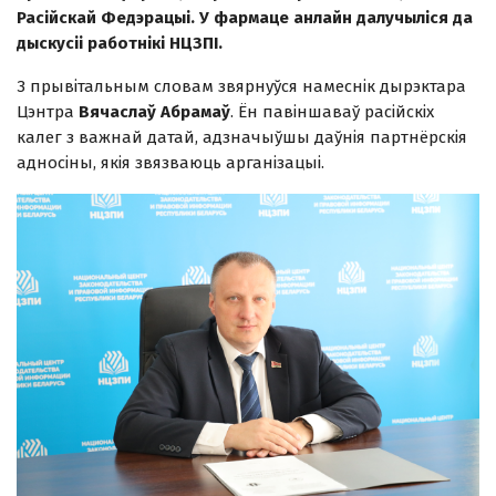
Расійскай Федэрацыі. У фармаце анлайн далучыліся да
дыскусіі работнікі НЦЗПІ.
З прывітальным словам звярнуўся намеснік дырэктара
Цэнтра
Вячаслаў Абрамаў
. Ён павіншаваў расійскіх
калег з важнай датай, адзначыўшы даўнія партнёрскія
адносіны, якія звязваюць арганізацыі.