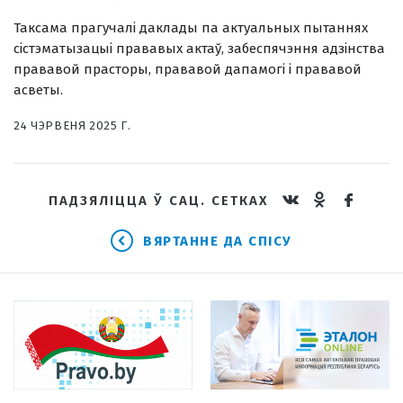
Таксама прагучалі даклады па актуальных пытаннях
сістэматызацыі прававых актаў, забеспячэння адзінства
прававой прасторы, прававой дапамогі і прававой
асветы.
24 ЧЭРВЕНЯ 2025 Г.
ПАДЗЯЛІЦЦА Ў САЦ. СЕТКАХ
ВЯРТАННЕ ДА СПІСУ