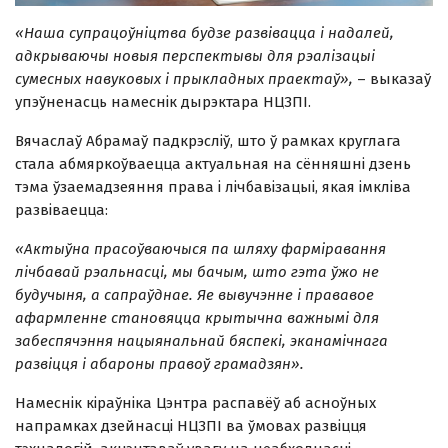
«Наша супрацоўніцтва будзе развівацца і надалей,
адкрываючы новыя перспектывы для рэалізацыі
сумесных навуковых і прыкладных праектаў»,
– выказаў
упэўненасць намеснік дырэктара НЦЗПІ.
Вячаслаў Абрамаў падкрэсліў, што ў рамках круглага
стала абмяркоўваецца актуальная на сённяшні дзень
тэма ўзаемадзеяння права і лічбавізацыі, якая імкліва
развіваецца:
«Актыўна прасоўваючыся па шляху фарміравання
лічбавай рэальнасці, мы бачым, што гэта ўжо не
будучыня, а сапраўднае. Яе вывучэнне і прававое
афармленне становяцца крытычна важнымі для
забеспячэння нацыянальнай бяспекі, эканамічнага
развіцця і абароны правоў грамадзян».
Намеснік кіраўніка Цэнтра распавёў аб асноўных
напрамках дзейнасці НЦЗПІ ва ўмовах развіцця