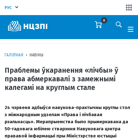
РУС
0
ГАЛОЎНАЯ
НАВІНЫ
Праблемы ўкаранення «лічбы» ў
права абмеркавалі з замежнымі
калегамі на круглым стале
24 чэрвеня адбыўся навукова-практычны круглы стол
з міжнародным удзелам «Права і лічбавая
рэальнасць». Мерапрыемства было прымеркавана да
50-гадовага юбілею стварэння Навуковага цэнтра
прававой інфармацыі пры Міністэрстве юстыцыі