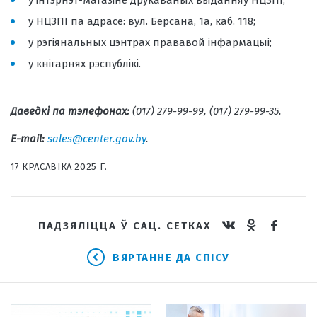
у інтэрнэт-магазіне друкаваных выданняў НЦЗПІ;
у НЦЗПІ па адрасе: вул. Берсана, 1а, каб. 118;
у рэгіянальных цэнтрах прававой інфармацыі;
у кнігарнях рэспублікі.
Даведкі па тэлефонах:
(017) 279-99-99, (017) 279-99-35.
E-mail:
sales@center.gov.by
.
17 КРАСАВIКА 2025 Г.
ПАДЗЯЛІЦЦА Ў САЦ. СЕТКАХ
ВЯРТАННЕ ДА СПІСУ