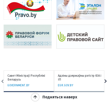
раў Рэспублікі
Адзіны дзяржаўны рэгістр ЮА і
Нацыянальны банк
ІП
Беларусь
.BY
EGR.GOV.BY
NBRB.BY
Подняться наверх