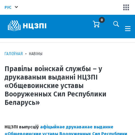
РУС
0
ГАЛОЎНАЯ
НАВІНЫ
Правілы воінскай службы – у
друкаваным выданні НЦЗПІ
«Общевоинские уставы
Вооруженных Сил Республики
Беларусь»
НЦЗПI
выпусціў
афіцыйнае друкаванае выданне
«Общевоинские уставы Вооруженных Сил Республики