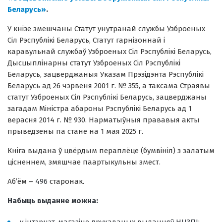
Беларусь»
.
У кн
і
зе змешчаны Статут унутранай службы Узброеных
Сіл Рэспублікі Беларусь, Статут гарнізоннай і
каравульнай службаў Узброеных Сіл Рэспублікі Беларусь,
Дысцыплінарны статут Узброеных Сіл Рэспублікі
Беларусь, зацверджаныя Указам Прэзідэнта Рэспублікі
Беларусь ад 26
чэрвеня 2001
г. №
355, а таксама Страявы
статут Узброеных Сіл Рэспублікі Беларусь, зацверджаны
загадам Міністра абароны Рэспублікі Беларусь ад 1
верасня 2014
г. №
930. Нарматыўныя прававыя акты
прыведзены па стане на 1
мая 2025
г.
Кніга вы
д
ана ў цвёрдым пераплёце (бумвініл) з залатым
цісненнем, змяшчае паартыкульны змест.
Аб’ём –
496
старонак.
Набыць выданне можна: