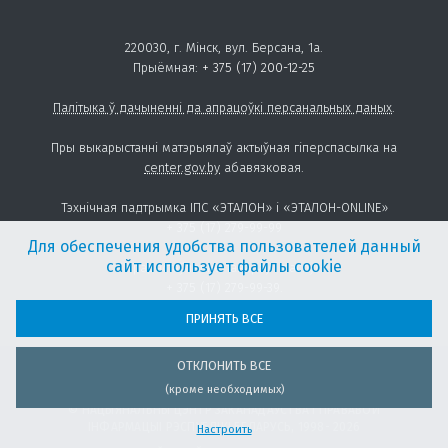
220030, г. Мінск, вул. Берсана, 1а.
Прыёмная:
+ 375 (17) 200-12-25
Палітыка ў дачыненні да апрацоўкі персанальных даных
.
Пры выкарыстанні матэрыялаў актыўная гіперспасылка на
center.gov.by
абавязковая.
Тэхнічная падтрымка ІПС «ЭТАЛОН» і «ЭТАЛОН-ONLINE»
+ 375 (17) 279-99-99
Для обеспечения удобства пользователей данный
сайт использует файлы cookie
Прадастаўленне тавараў і паслуг:
+ 375 (17) 279-99-39
.
sales@center.gov.by
ПРИНЯТЬ ВСЕ
ОТКЛОНИТЬ ВСЕ
(кроме необходимых)
© НАЦЫЯНАЛЬНЫ ЦЭНТР ЗАКАНАДАЎСТВА I ПРАВАВОЙ
ІНФАРМАЦЫІ РЭСПУБЛІКІ БЕЛАРУСЬ, 1998- 2026
Настроить