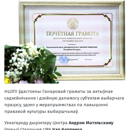
НЦЗПІ ўдастоены Ганаровай граматы за актыўнае
садзейнічанне і дзейную дапамогу суб'ектам выбарчага
працэсу, удзел у мерапрыемствах па павышэнні
прававой культуры выбаршчыкаў.
Узнагароду дырэктару Цэнтра
Андрэю Матэльскаму
ўручыў Старшыня ЦВК
Ігар Карпенка.