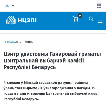
РУС
0
ГАЛОЎНАЯ
НАВІНЫ
Цэнтр удастоены Ганаровай граматы
Цэнтральнай выбарчай камісіі
Рэспублікі Беларусь
4 снежня ў Мінскай гарадской ратушы прайшла
ўрачыстая цырымонія ўзнагароджання з нагоды 35-
годдзя з дня ўтварэння Цэнтральнай выбарчай камісіі
Рэспублікі Беларусь.