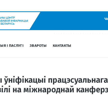
ЫЯ І ПАСЛУГІ
ЗВАРОТЫ
КАНТАКТЫ
ы ўніфікацыі працэсуальнага
вілі на міжнароднай канфер