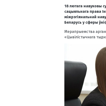
18 лютага навуковы с
сацыяльнага права Ін
міжрэгіянальнай нав
Беларусь у сферы ўні
Мерапрыемства аргані
«Цывілістычнага тыдн