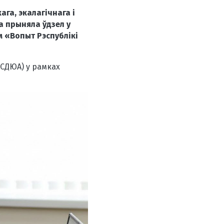
га, экалагічнага і
а прыняла ўдзел у
 «Вопыт Рэспублікі
СДЮА) у рамках