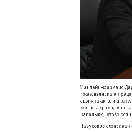
У анлайн-фармаце Дар’
грамадзянскага працэ
адзінага акта, які рэ
Кодэкса грамадзянска
навацыях, што ўносяц
Навуковае асэнсаванне