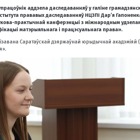
упрацоўнік аддзела даследаванняў у галіне грамадзянска
стытута прававых даследаванняў НЦЗПІ Дар’я Гапоненк
укова-практычнай канферэнцыі з міжнародным удзелам
фікацыі матэрыяльнага і працэсуальнага права».
завана Саратаўскай дзяржаўнай юрыдычнай акадэміяй (
я».