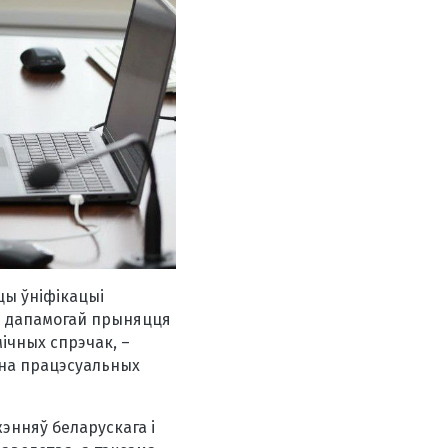
цы ўніфікацыі
 з дапамогай прыняцця
мічных спрэчак, –
 на працэсуальных
энняў беларускага і