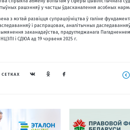
ства спрыяла абмену вопытам у сферы цывілістычнага суд
тыўных рашэнняў у частцы ўдасканалення асобных нарм
на з мэтай развіцця супрацоўніцтва ў галіне фундамен
следаванняў і распрацовак, аналітычных даследаванняў
прымянення заканадаўства, прадугледжанага Пагадненне
НЦЗПІ і СДЮА ад 19 чэрвеня 2025 г.
 СЕТКАХ