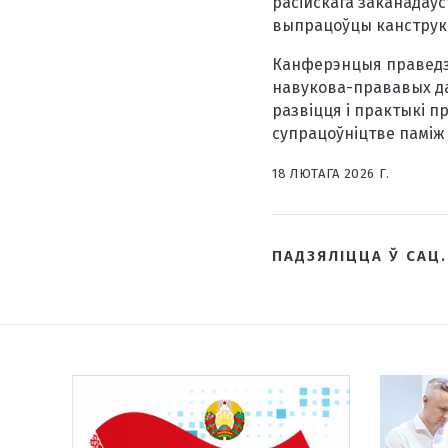
расійскага заканадаў
выпрацоўцы канструк
Канферэнцыя праведзе
навукова-прававых да
развіцця і практыкі 
супрацоўніцтве паміж 
18 ЛЮТАГА 2026 Г.
ПАДЗЯЛІЦЦА Ў САЦ.