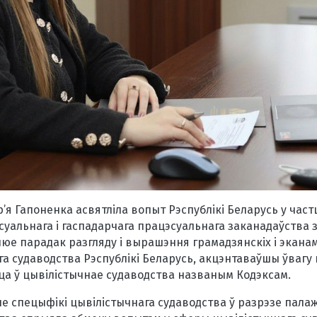
я Гапоненка асвятліла вопыт Рэспублікі Беларусь у част
суальнага і гаспадарчага працэсуальнага заканадаўства
гулюе парадак разгляду і вырашэння грамадзянскіх і экана
га судаводства Рэспублікі Беларусь, акцэнтаваўшы ўвагу
ца ў цывілістычнае судаводства названым Кодэксам.
 спецыфікі цывілістычнага судаводства ў разрэзе палаж