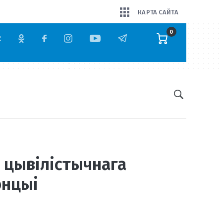
КАРТА САЙТА
0
 цывілістычнага
энцыі