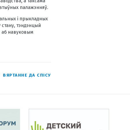
аводства, а таксама
атыўных палажэнняў.
тальных і прыкладных
 стану, тэндэнцый
м аб навуковым
ВЯРТАННЕ ДА СПІСУ