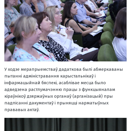
У ходзе мерапрыемстваў дадаткова былі абмеркаваны
пытанні адміністравання карыстальнікаў і
інфармацыйнай бяспекі, асаблівае месца было
адведзена растлумачэнню працы з функцыяналам
кіраўнікоў дзяржаўных органаў (арганізацый) пры
падпісанні дакументаў і прыняцці нарматыўных
прававых актаў.