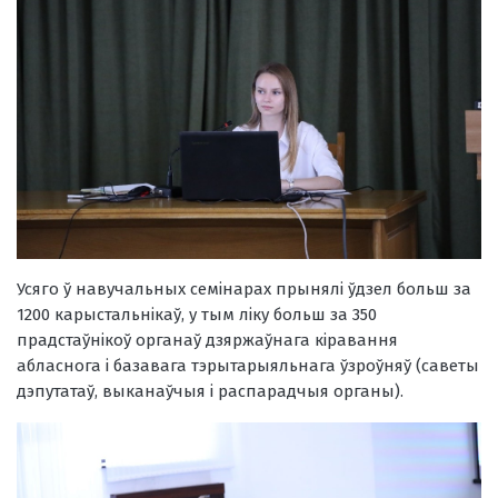
Усяго ў навучальных семінарах прынялі ўдзел больш за
1200 карыстальнікаў, у тым ліку больш за 350
прадстаўнікоў органаў дзяржаўнага кіравання
абласнога і базавага тэрытарыяльнага ўзроўняў (саветы
дэпутатаў, выканаўчыя і распарадчыя органы).