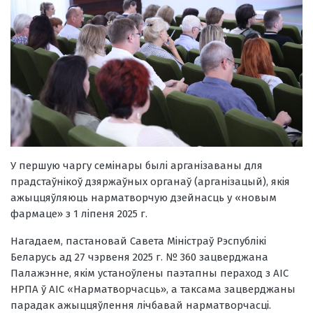
У першую чаргу семінары былі арганізаваны для
прадстаўнікоў дзяржаўных органаў (арганізацый), якія
ажыццяўляюць нарматворчую дзейнасць у «новым
фармаце» з 1 ліпеня 2025 г.
Нагадаем, пастановай Савета Міністраў Рэспублікі
Беларусь ад 27 чэрвеня 2025 г. № 360 зацверджана
Палажэнне, якім устаноўлены паэтапны пераход з АІС
НРПА ў АІС «Нарматворчасць», а таксама зацверджаны
парадак ажыццяўлення лічбавай нарматворчасці.