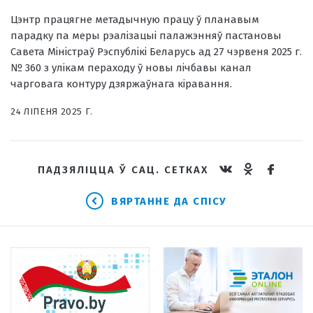
Цэнтр працягне метадычную працу ў планавым
парадку па меры рэалізацыі палажэнняў пастановы
Савета Міністраў Рэспублікі Беларусь ад 27 чэрвеня 2025 г.
№ 360 з улікам пераходу ў новы лічбавы канал
чарговага контуру дзяржаўнага кіравання.
24 ЛIПЕНЯ 2025 Г.
ПАДЗЯЛІЦЦА Ў САЦ. СЕТКАХ
ВЯРТАННЕ ДА СПІСУ