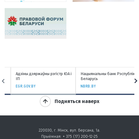
Адзіны дзяржаўны рэгістр ЮА і
Нацыянальны банк Рэспублікі
ІП
Беларусь
EGR.GOV.BY
NBRB.BY
Подняться наверх
220030, г. Мінск, вул. Берсана, 1а.
Прыёмная:
+ 375 (17) 200-12-25