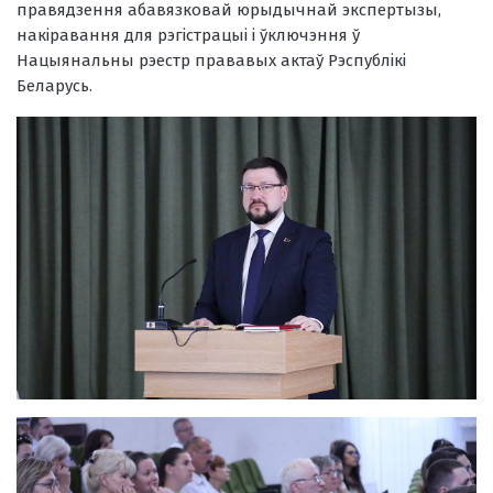
правядзення абавязковай юрыдычнай экспертызы,
накіравання для рэгістрацыі і ўключэння ў
Нацыянальны рэестр прававых актаў Рэспублікі
Беларусь.