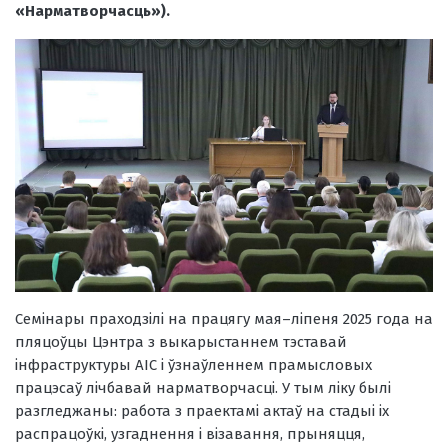
«Нарматворчасць»).
Семінары праходзілі на працягу мая–ліпеня 2025 года на
пляцоўцы Цэнтра з выкарыстаннем тэставай
інфраструктуры АІС і ўзнаўленнем прамысловых
працэсаў лічбавай нарматворчасці. У тым ліку былі
разгледжаны: работа з праектамі актаў на стадыі іх
распрацоўкі, узгаднення і візавання, прыняцця,