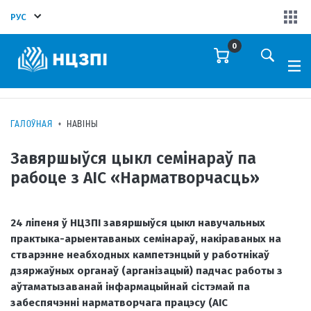
РУС
0
ГАЛОЎНАЯ
НАВІНЫ
Завяршыўся цыкл семінараў па
рабоце з АІС «Нарматворчасць»
24 ліпеня ў НЦЗПІ завяршыўся цыкл навучальных
практыка-арыентаваных семінараў, накіраваных на
стварэнне неабходных кампетэнцый у работнікаў
дзяржаўных органаў (арганізацый) падчас работы з
аўтаматызаванай інфармацыйнай сістэмай па
забеспячэнні нарматворчага працэсу (АІС