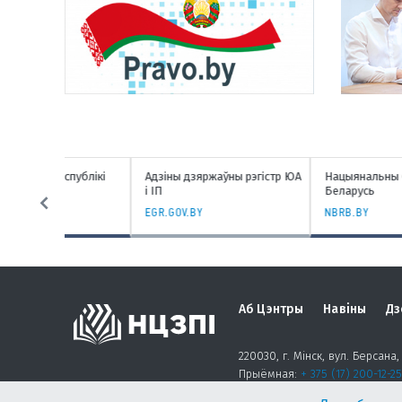
спублікі
Адзіны дзяржаўны рэгістр ЮА
Нацыянальны банк Рэспубл
і ІП
Беларусь
EGR.GOV.BY
NBRB.BY
Аб Цэнтры
Навіны
Дз
220030, г. Мінск, вул. Берсана, 
Прыёмная:
+ 375 (17) 200-12-25