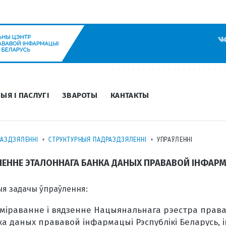
ЫЯ І ПАСЛУГІ
ЗВАРОТЫ
КАНТАКТЫ
РАЗДЗЯЛЕННІ
СТРУКТУРНЫЯ ПАДРАЗДЗЯЛЕННІ
УПРАЎЛЕННІ
ЛЕННЕ ЭТАЛОННАГА БАНКА ДАНЫХ ПРАВАВОЙ ІНФАР
я задачы ўпраўлення:
міраванне і вядзенне Нацыянальнага рэестра прававы
ка даных прававой інфармацыі Рэспублікі Беларусь,