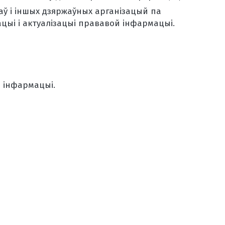
ў і іншых дзяржаўных арганізацый па
зацыі і актуалізацыі прававой інфармацыі.
 інфармацыі.