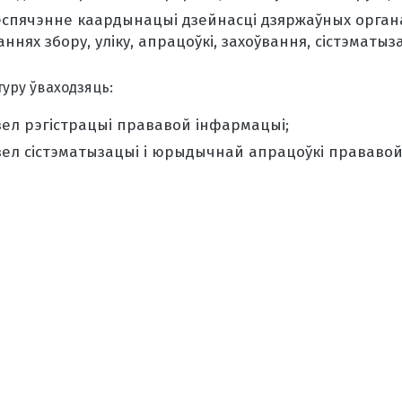
еспячэнне каардынацыі дзейнасці дзяржаўных органа
ннях збору, уліку, апрацоўкі, захоўвання, сістэматы
туру ўваходзяць:
зел рэгістрацыі прававой інфармацыі;
зел сістэматызацыі і юрыдычнай апрацоўкі прававой