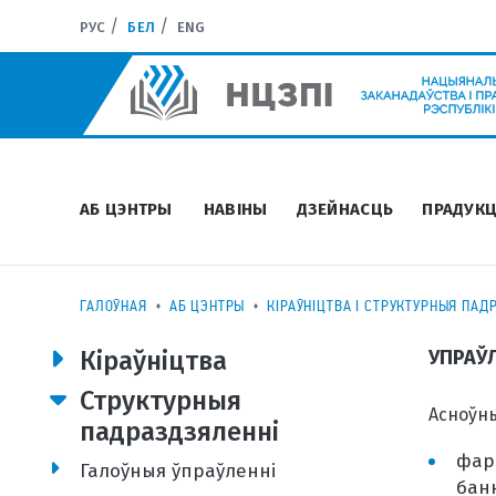
РУС
БЕЛ
ENG
АБ ЦЭНТРЫ
НАВІНЫ
ДЗЕЙНАСЦЬ
ПРАДУКЦ
ГАЛОЎНАЯ
АБ ЦЭНТРЫ
КІРАЎНІЦТВА І СТРУКТУРНЫЯ ПАД
Кіраўніцтва
УПРАЎ
Структурныя
Асноўны
падраздзяленні
фар
Галоўныя ўпраўленні
бан