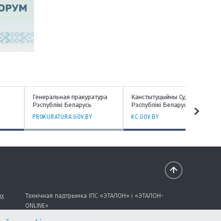
енеральная пракуратура
Канстытуцыйны Суд
Кіраўніцт
эспублікі Беларусь
Рэспублікі Беларусь
Прэзідэнт
Беларусь
ROKURATURA.GOV.BY
KC.GOV.BY
PMRB.GOV
ых
Тэхнічная падтрымка ІПС «ЭТАЛОН» і «ЭТАЛОН-
ONLINE»
+ 375 (17) 279-99-99