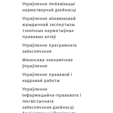
Упраўленне лічбавізацыі
нарматворчай дзейнасці
Упраўленне абавязковай
юрыдычнай экспертызы
тэхнічных нарматыўных
прававых актаў
Упраўленне праграмнага
забеспячэння
Фінансава-эканамічнае
ўпраўленне
Упраўленне прававой і
кадравай работы
Упраўленне
інфармацыйна-прававога і
лінгвістычнага
забеспячэння дзейнасці